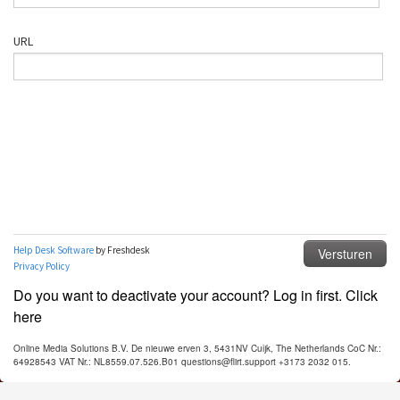
Do you want to deactivate your account? Log in first. Click
here
Online Media Solutions B.V. De nieuwe erven 3, 5431NV Cuijk, The Netherlands CoC Nr.:
64928543 VAT Nr.: NL8559.07.526.B01 questions@flirt.support +3173 2032 015.