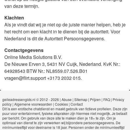
van deze termijn.
Klachten
Als je vindt dat wij je niet op de juiste manier helpen, heb je
het recht om een klacht in te dienen bij de autoriteit. Voor
Nederland is dit de Autoriteit Persoonsgegevens.
Contactgegevens
Online Media Solutions B.V.
De Nieuwe Erven 3, 5431 NV Cuijk, Nederland. KvK Nr.:
64928543 BTW Nr.: NL8559.07.526.B01
vragen@flirt.support +3173 2032 015.
geileadressengids.nl © 2012 - 2026
|
Abuse
|
Sitemap
|
Prijzen
|
FAQ
|
Privacy
policy
|
Algemene voorwaarden
|
Cookies
|
Contact
Dit is een erotische chatdienst en maakt gebruik van fictieve profielen. Deze zijn
puur voor entertainment, fysieke afspraken zijn hiermee niet mogelijk. Je betaalt
per bericht. Om gebruik van deze site te maken dien je 18+ te zijn. Om je
optimaal van dienst te zijn verwerken wij bijzondere persoonsgegevens. De
minimumleeftijd voor deelname is 18 jaar. Personen onder de minimumleeftijd